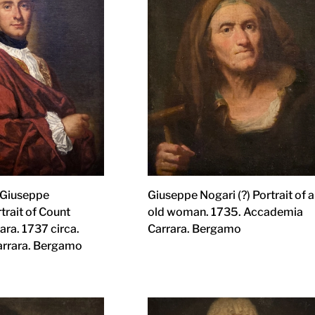
 (Giuseppe
Giuseppe Nogari (?) Portrait of 
rtrait of Count
old woman. 1735. Accademia
ra. 1737 circa.
Carrara. Bergamo
rrara. Bergamo