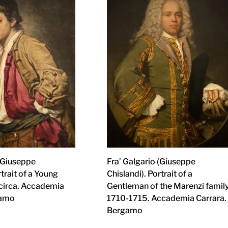
 (Giuseppe
Fra’ Galgario (Giuseppe
rtrait of a Young
Chislandi). Portrait of a
 circa. Accademia
Gentleman of the Marenzi family
gamo
1710-1715. Accademia Carrara.
Bergamo